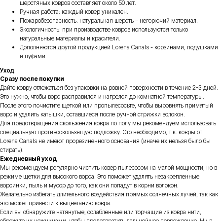
шерстяных ковров составляет около 50 лет.
Ручная работа: каждый ковер уникален.
Пожаробезопасность: натуральная шерсть – негорючий материал.
Экологичность: при производстве ковров используются только
натуральные материалы и красители.
Дополняются другой продукцией Lorena Canals - корзинами, подушками
и пуфами.
Уход
Сразу после покупки
Дайте ковру отлежаться без упаковки на ровной поверхности в течение 2-3 дней.
Это нужно, чтобы ворс расправился и нагрелся до комнатной температуры.
После этого почистите щеткой или пропылесосьте, чтобы выровнять примятый
ворс и удалить катышки, оставшиеся после ручной стрижки волокон.
Для предотвращения скольжения ковра по полу мы рекомендуем использовать
специальную противоскользящую подложку. Это необходимо, т.к. ковры от
Lorena Canals не имеют прорезиненного основания (иначе их нельзя было бы
стирать).
Ежедневный уход
Мы рекомендуем регулярно чистить ковер пылесосом на малой мощности, но в
режиме щетки для высокого ворса. Это поможет удалять незакрепленные
ворсинки, пыль и мусор до того, как они попадут в корни волокон.
Желательно избегать длительного воздействия прямых солнечных лучей, так как
это может привести к выцветанию ковра.
Если вы обнаружите натянутые, ослабленные или торчащие из ковра нити,
обрежьте их ножницами, чтобы предотвратить дальнейшее повреждение. Ни в