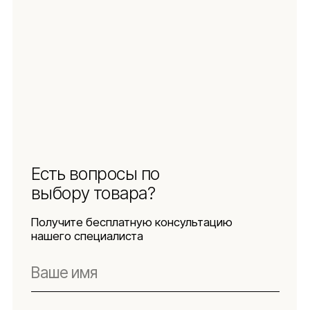
Защита
персональных данных
Использование
файлов куки
Оферта
Реквизиты
Подпишитесь
на новости
Будьте в числе первых, кто узнает о новых
коллекциях, поступлениях и интересных
обзорах товаров для интерьера
Подписаться
Я даю согласие на обработку персональных данных в
соответствии с
политикой конфиденциальности
Lillaland