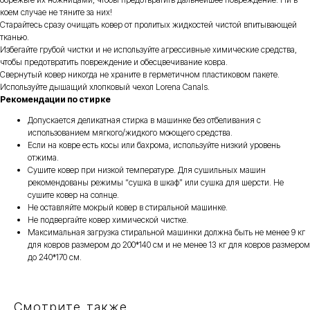
коем случае не тяните за них!
Старайтесь сразу очищать ковер от пролитых жидкостей чистой впитывающей
тканью.
Избегайте грубой чистки и не используйте агрессивные химические средства,
чтобы предотвратить повреждение и обесцвечивание ковра.
Свернутый ковер никогда не храните в герметичном пластиковом пакете.
Используйте дышащий хлопковый чехол Lorena Canals.
​Рекомендации по стирке
Допускается деликатная стирка в машинке без отбеливания с
использованием мягкого/жидкого моющего средства.
Если на ковре есть косы или бахрома, используйте низкий уровень
отжима.
Сушите ковер при низкой температуре. Для сушильных машин
рекомендованы режимы “сушка в шкаф” или сушка для шерсти. Не
сушите ковер на солнце.
Не оставляйте мокрый ковер в стиральной машинке.
Не подвергайте ковер химической чистке.
Максимальная загрузка стиральной машинки должна быть не менее 9 кг
для ковров размером до 200*140 см и не менее 13 кг для ковров размером
до 240*170 см.
Смотрите также