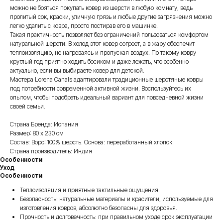
можно не бояться покупать ковер из шерсти в любую комнату, ведь
пролитый сок, краски, уличную грязь и любые другие загрязнения можно
легко удалить с ковра, просто постирав его в машинке.
Такая практичность позволяет без ограничений пользоваться комфортом
натуральной шерсти. В холод этот ковер согреет, а в жару обеспечит
теплоизоляцию, не нагреваясь и пропуская воздух. По такому ковру
круглый год приятно ходить босиком и даже лежать, что особенно
актуально, если вы выбираете ковер для детской.
Мастера Lorena Canals адаптировали традиционные шерстяные ковры
под потребности современной активной жизни. Воспользуйтесь их
опытом, чтобы подобрать идеальный вариант для повседневной жизни
своей семьи.
Страна Бренда: Испания
Размер: 80 х 230 см
Состав: Ворс: 100% шерсть. Основа: переработанный хлопок.
Страна производитель: Индия
Особенности
Уход
Особенности
Теплоизоляция и приятные тактильные ощущения.
Безопасность: натуральные материалы и красители, используемые для
изготовления ковров, абсолютно безопасны для здоровья.
Прочность и долговечность: при правильном уходе срок эксплуатации