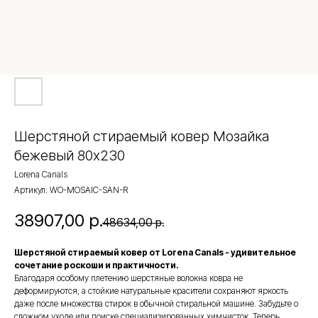
Шерстяной стираемый ковер Мозайка
бежевый 80х230
Lorena Canals
Артикул:
WO-MOSAIC-SAN-R
38907,00
р.
48634,00
р.
Шерстяной стираемый ковер от Lorena Canals - удивительное
сочетание роскоши и практичности.
Благодаря особому плетению шерстяные волокна ковра не
деформируются, а стойкие натуральные красители сохраняют яркость
даже после множества стирок в обычной стиральной машине. Забудьте о
сложном уходе или поиске специализированных химчисток. Теперь