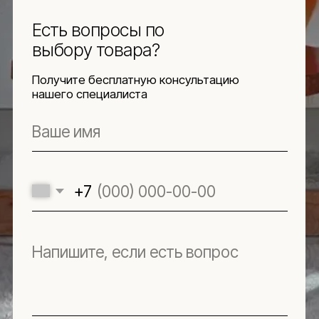
Навигация
Информация
Ч.З.В.
Каталог
Новинки
Обмен и возврат
Отзывы
Доставка и оплата
Рассрочка
О компании
Социальные сети
Документы
Защита
персональных данных
Использование
файлов куки
Оферта
Реквизиты
Подпишитесь
на новости