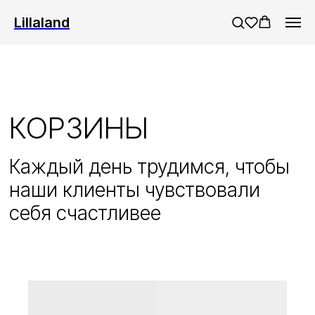
/* Menu base */
Руб
Новые поступления уже на са
|
Дизайнерам
Lillaland
КОРЗИНЫ
Каждый день трудимся, чтобы
наши клиенты чувствовали
себя счастливее