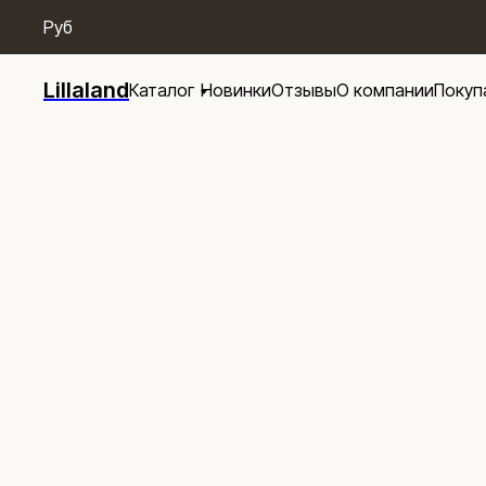
/* Menu base */
Руб
Lillaland
Каталог
Новинки
Отзывы
О компании
Покуп