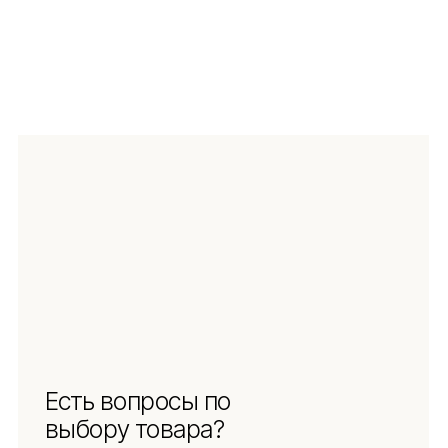
ЗАДАТЬ ВОПРОС
Навигация
Информация
Ч.З.В.
Каталог
Новинки
Обмен и возврат
Отзывы
Доставка и оплата
Рассрочка
О компании
Социальные сети
Документы
Защита
персональных данных
Использование