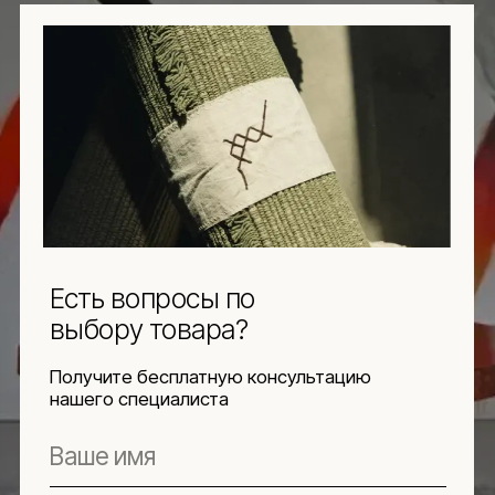
персональных данных в соответствии с
политикой конфиденциальности
ЗАДАТЬ ВОПРОС
Навигация
Информация
Ч.З.В.
Каталог
Новинки
Обмен и возврат
Отзывы
Доставка и оплата
Рассрочка
О компании
Социальные сети
Документы
Защита