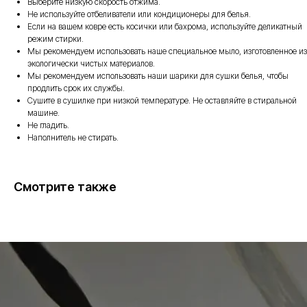
Выберите низкую скорость отжима.
Не используйте отбеливатели или кондиционеры для белья.
Если на вашем ковре есть косички или бахрома, используйте деликатный
режим стирки.
Мы рекомендуем использовать наше специальное мыло, изготовленное из
экологически чистых материалов.
Мы рекомендуем использовать наши шарики для сушки белья, чтобы
Есть вопросы по
продлить срок их службы.
выбору товара?
Сушите в сушилке при низкой температуре. Не оставляйте в стиральной
машине.
Получите бесплатную консультацию
Не гладить.
нашего специалиста
Наполнитель не стирать.
Смотрите также
+7
Я даю согласие на обработку