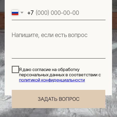
персональных данных
Использование
файлов куки
Оферта
Реквизиты
Подпишитесь
на новости
Будьте в числе первых, кто узнает о новых
коллекциях, поступлениях и интересных
обзорах товаров для интерьера
Подписаться
Я даю согласие на обработку персональных данных в
соответствии с
политикой конфиденциальности
Lillaland