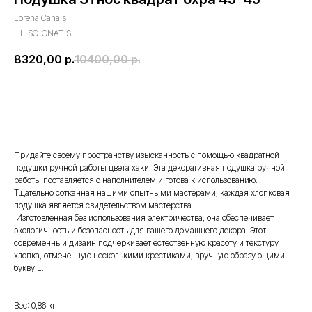
Lorena Canals
HL-SC-ONAT-S
8320,00
р.
10400,00
р.
купить
Придайте своему пространству изысканность с помощью квадратной
подушки ручной работы цвета хаки. Эта декоративная подушка ручной
работы поставляется с наполнителем и готова к использованию.
Тщательно сотканная нашими опытными мастерами, каждая хлопковая
подушка является свидетельством мастерства.
Изготовленная без использования электричества, она обеспечивает
экологичность и безопасность для вашего домашнего декора. Этот
современный дизайн подчеркивает естественную красоту и текстуру
хлопка, отмеченную несколькими крестиками, вручную образующими
букву L.
Вес: 0,86 кг