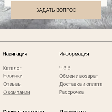
Защита
персональных данных
Использование
файлов куки
Оферта
Реквизиты
Подпишитесь
на новости
Будьте в числе первых, кто узнает о новых
коллекциях, поступлениях и интересных
обзорах товаров для интерьера
Подписаться
Я даю согласие на обработку персональных данных в
соответствии с
политикой конфиденциальности
Lillaland