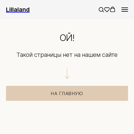
/* Menu base */
Руб
Приглашаем к сотрудничеству дизай
Дизайнерам
|
Lillaland
ОЙ!
Такой страницы нет на нашем сайте
НА ГЛАВНУЮ