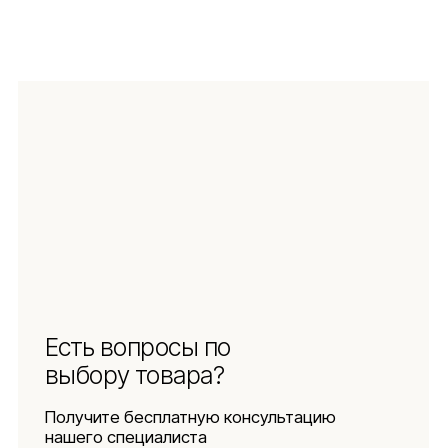
ЗАДАТЬ ВОПРОС
Навигация
Информация
Ч.З.В.
Каталог
Новинки
Обмен и возврат
Отзывы
Доставка и оплата
Рассрочка
О компании
Социальные сети
Документы
Защита
персональных данных
Использование
файлов куки
Оферта