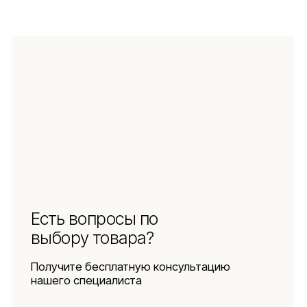
Навигация
Информация
Ч.З.В.
Каталог
Новинки
Обмен и возврат
Отзывы
Доставка и оплата
Рассрочка
О компании
Социальные сети
Документы
Защита
персональных данных
Использование
файлов куки
Оферта
Реквизиты