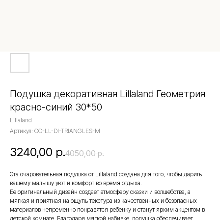
Подушка декоративная Lillaland Геометрия
красно-синий 30*50
Lillaland
Артикул:
CC-LL-DI-TRIANGLES-M
3240,00
р.
4050,00
р.
Эта очаровательная подушка от Lillaland создана для того, чтобы дарить
вашему малышу уют и комфорт во время отдыха.
Ее оригинальный дизайн создает атмосферу сказки и волшебства, а
мягкая и приятная на ощупь текстура из качественных и безопасных
материалов непременно понравятся ребенку и станут ярким акцентом в
детской комнате. Благодаря мягкой набивке, подушка обеспечивает