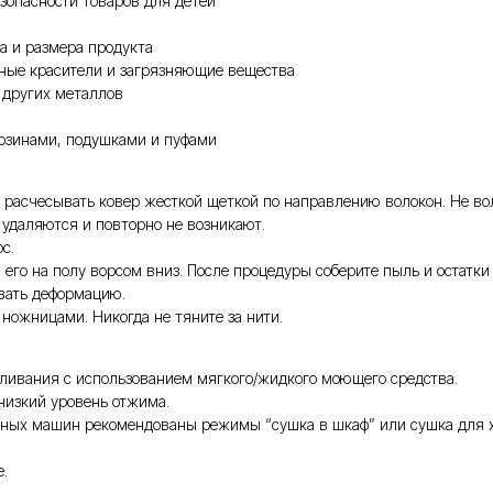
зопасности товаров для детей
а и размера продукта
чные красители и загрязняющие вещества
 других металлов
орзинами, подушками и пуфами
расчесывать ковер жесткой щеткой по направлению волокон. Не вол
о удаляются и повторно не возникают.
ос.
его на полу ворсом вниз. После процедуры соберите пыль и остатки
вать деформацию.
ножницами. Никогда не тяните за нити.
еливания с использованием мягкого/жидкого моющего средства.
 низкий уровень отжима.
ьных машин рекомендованы режимы “сушка в шкаф” или сушка для хл
.