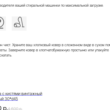
водителя вашей стиральной машинки по максимальной загрузке.
то он чист. Храните ваш хлопковый ковер в сложенном виде в сухом 
еты. Заверните ковер в хлопчатобумажную простыню или упакуйте 
скатать.
а с кистями винтажный
й 30*d45
0
р.
4 600
р.