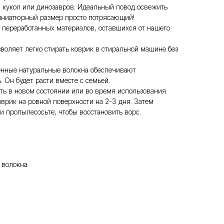
кукол или динозавров. Идеальный повод освежить
миниатюрный размер просто потрясающий!
из переработанных материалов, оставшихся от нашего
зволяет легко стирать коврик в стиральной машине без
енные натуральные волокна обеспечивают
 Он будет расти вместе с семьей.
ть в новом состоянии или во время использования.
врик на ровной поверхности на 2-3 дня. Затем
и пропылесосьте, чтобы восстановить ворс.
 волокна