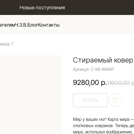
Новы
|
ателям
Ч.З.В.
Блог
Контакты
Стираемый ковер MINI Карта мира 70*100
Стираемый ковер 
Артикул:
C-MI-WMAP
9280,00
р.
11600,00
р
КУПИТЬ
Мир у ваших ног! Карта мира
хлопковых ковриков. Теперь де
миру, используя воображение,