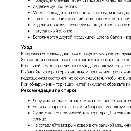
Продукция отвечает всем стандартам качества и бе
Изделие ручной работы
Могут наблюдаться незначительные вариации цвет
При изготовлении изделий не используются токси
Изделия проходят проверку на отсутствие иголок и
Натуральный хлопок
Дополняются другой продукцией Lorena Canals - к
Уход
В первые несколько дней после покупки мы рекомендуем 
Это остатки волокон после состригания хлопка, они легк
В дальнейшем для регулярного ухода используйте пылес
Выбивайте ковер в горизонтальном положении, разложив 
подвешенном состоянии не рекомендуется, чтобы не выз
При обнаружении торчащих нитей аккуратно обрежьте их 
Рекомендации по стирке
Допускается деликатная стирка в машинке без отб
Если на ковре есть косы или бахрома, используйте
Сушите ковер при низкой температуре. Для сушил
солнце.
Не оставляйте мокрый ковер в стиральной машинке