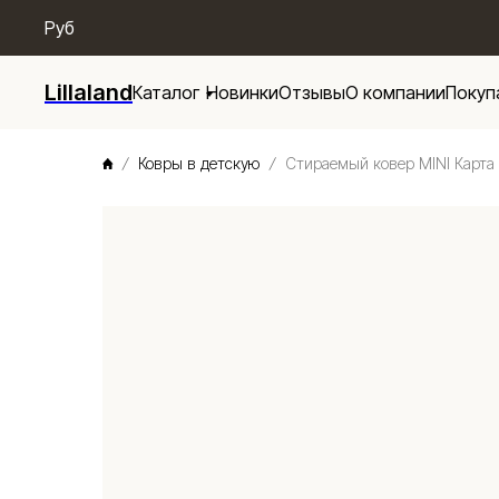
/* Menu base */
Руб
Lillaland
Каталог
Новинки
Отзывы
О компании
Покуп
Ковры в детскую