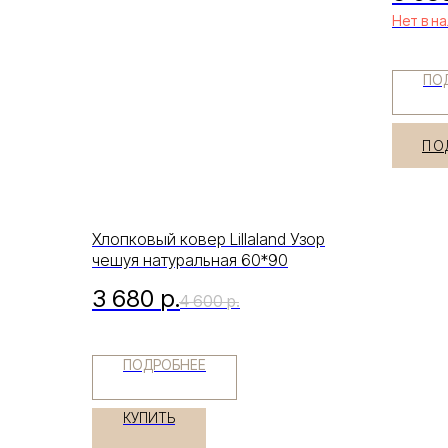
Нет в н
ПО
ПО
Хлопковый ковер Lillaland Узор
чешуя натуральная 60*90
3 680
р.
4 600
р.
ПОДРОБНЕЕ
КУПИТЬ