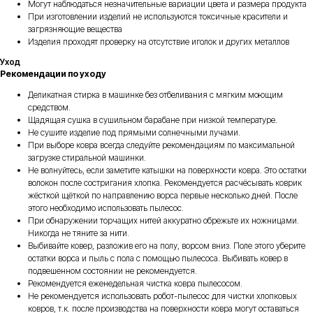
Могут наблюдаться незначительные вариации цвета и размера продукта
При изготовлении изделий не используются токсичные красители и
загрязняющие вещества
Изделия проходят проверку на отсутствие иголок и других металлов
Уход
Рекомендации по уходу
Деликатная стирка в машинке без отбеливания с мягким моющим
средством.
Щадящая сушка в сушильном барабане при низкой температуре.
Не сушите изделие под прямыми солнечными лучами.
При выборе ковра всегда следуйте рекомендациям по максимальной
загрузке стиральной машинки.
Не волнуйтесь, если заметите катышки на поверхности ковра. Это остатки
волокон после состригания хлопка. Рекомендуется расчёсывать коврик
жёсткой щёткой по направлению ворса первые несколько дней. После
этого необходимо использовать пылесос.
При обнаружении торчащих нитей аккуратно обрежьте их ножницами.
Никогда не тяните за нити.
Выбивайте ковер, разложив его на полу, ворсом вниз. Поле этого уберите
остатки ворса и пыль с пола с помощью пылесоса. Выбивать ковер в
подвешенном состоянии не рекомендуется.
Рекомендуется еженедельная чистка ковра пылесосом.
Не рекомендуется использовать робот-пылесос для чистки хлопковых
ковров, т.к. после производства на поверхности ковра могут оставаться