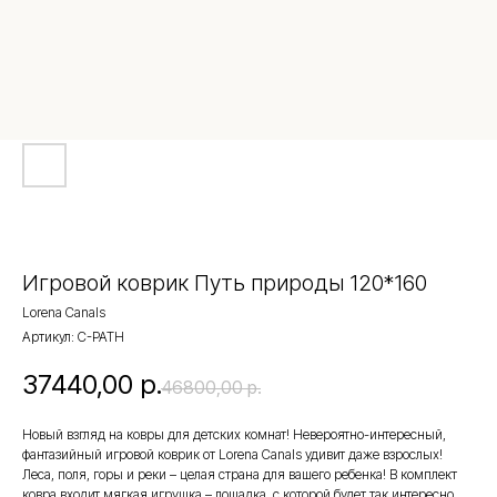
Игровой коврик Путь природы 120*160
Lorena Canals
Артикул:
C-PATH
37440,00
р.
46800,00
р.
Новый взгляд на ковры для детских комнат! Невероятно-интересный,
фантазийный игровой коврик от Lorena Сanals удивит даже взрослых!
Леса, поля, горы и реки – целая страна для вашего ребенка! В комплект
ковра входит мягкая игрушка – лошадка, с которой будет так интересно