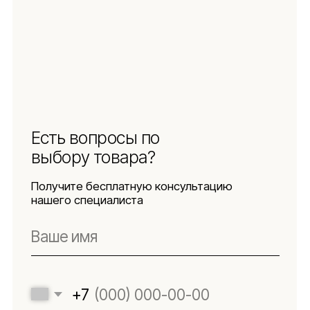
Защита
персональных данных
Использование
файлов куки
Оферта
Реквизиты
Подпишитесь
на новости
Будьте в числе первых, кто узнает о новых
коллекциях, поступлениях и интересных
обзорах товаров для интерьера
Подписаться
Я даю согласие на обработку персональных данных в
соответствии с
политикой конфиденциальности
Lillaland