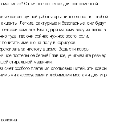
 в машинке? Отличное решение для современной
овые ковры ручной работы органично дополнят любой
 акценты. Легкие, фактурные и безопасные, они будут
в детской комнате. Благодаря малому весу их легко в
о туда, где они сейчас нужнее всего, если,
 почитать именно на полу в коридоре.
ереживать за чистоту в доме. Ведь эти ковры
бычное постельное белье! Главное, учитывайте размер
вашей стиральной машинки.
за счет особого плетения хлопковых нитей, эти ковры
менимыми аксессуарами и любимыми местами для игр.
 волокна