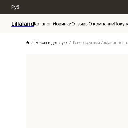
/* Menu base */
Руб
Lillaland
Каталог
Новинки
Отзывы
О компании
Покуп
Ковры в детскую