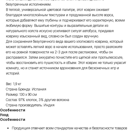
безупречным исполнением.
В теплой, универсальной цветовой палитре, этот коврик оживает
благодаря многослойным текстурам и продуманной высоте ворса,
которые добавляют ему глубины и подчеркивают его характерную, всеми
любимую форму. Вышитые контуры и выразительные детали из
натурального холста искусно усиливают силуэт автобуса, придавая
коврику изысканный вид, словно он был создан вручную.
Для сохранения безупречного вида вашего хлопкового коврика, который
может оставлять легкий ворс в начале использования, просто разложите
его на ровной поверхности на 2-3 дня после распаковки, чтобы он
расправился. Затем аккуратно почистите его щеткой или пропылесосьте,
чтобы восстановить его пушистость и объем. Этот коврик не только украсит
комнату, но и станет источником вдохновения для бесконечных игр и
историй.
Вес: 1,9 кг
Страна Бренда: Испания
Размер: 130 х 90 см
Состав: 97% хлопок, 3% другие волокна
Страна производитель: Индия
Особенности
Уход
Особенности
Продукция отвечает всем стандартам качества и безопасности товаров