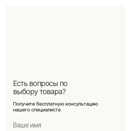
Защита
персональных данных
Использование
файлов куки
Оферта
Реквизиты
Подпишитесь
на новости
Будьте в числе первых, кто узнает о новых
коллекциях, поступлениях и интересных
обзорах товаров для интерьера
Подписаться
Я даю согласие на обработку персональных данных в
соответствии с
политикой конфиденциальности