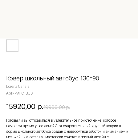
Ковер школьный автобус 130*90
Lorena Canals
Артикул:
C-BUS
15920,00
р.
19900,00
р.
Готовы ли вы отправиться в увлекательное приключение, которое
начнется прямо у вас дома? Этот очаровательный круглый коврик в
форме школьного автобуса создан с невероятной заботой и вниманием к
мельчайшим деталям, мастерски сочетая игривый дизайн с