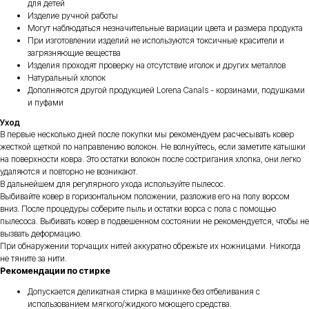
для детей
Изделие ручной работы
Могут наблюдаться незначительные вариации цвета и размера продукта
При изготовлении изделий не используются токсичные красители и
загрязняющие вещества
Изделия проходят проверку на отсутствие иголок и других металлов
Натуральный хлопок
Дополняются другой продукцией Lorena Canals - корзинами, подушками
и пуфами
Уход
В первые несколько дней после покупки мы рекомендуем расчесывать ковер
жесткой щеткой по направлению волокон. Не волнуйтесь, если заметите катышки
на поверхности ковра. Это остатки волокон после состригания хлопка, они легко
удаляются и повторно не возникают.
В дальнейшем для регулярного ухода используйте пылесос.
Выбивайте ковер в горизонтальном положении, разложив его на полу ворсом
вниз. После процедуры соберите пыль и остатки ворса с пола с помощью
пылесоса. Выбивать ковер в подвешенном состоянии не рекомендуется, чтобы не
вызвать деформацию.
При обнаружении торчащих нитей аккуратно обрежьте их ножницами. Никогда
не тяните за нити.
Рекомендации по стирке
Допускается деликатная стирка в машинке без отбеливания с
использованием мягкого/жидкого моющего средства.