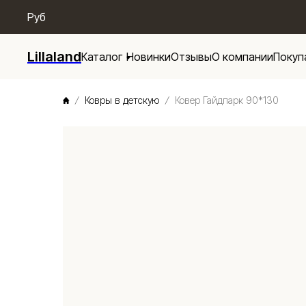
/* Menu base */
Руб
Lillaland
Каталог
Новинки
Отзывы
О компании
Покуп
Ковры в детскую
Ковер Гайдпарк 90*130