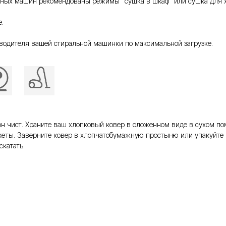
ьных машин рекомендованы режимы “сушка в шкаф” или сушка для хл
.
водителя вашей стиральной машинки по максимальной загрузке.
то он чист. Храните ваш хлопковый ковер в сложенном виде в сухом 
еты. Заверните ковер в хлопчатобумажную простыню или упакуйте 
скатать.