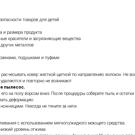
зопасности товаров для детей
а и размера продукта
чные красители и загрязняющие вещества
 других металлов
орзинами, подушками и пуфами
расчесывать ковер жесткой щеткой по направлению волокон. Не вол
о удаляются и повторно не возникают.
те пылесос.
его на полу ворсом вниз. После процедуры соберите пыль и остатки
вать деформацию.
ножницами. Никогда не тяните за нити.
еливания с использованием мягкого/жидкого моющего средства.
 низкий уровень отжима.