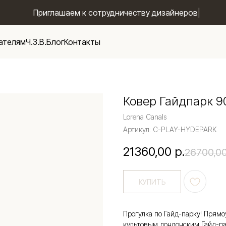
Приглашаем к сотрудничеству дизай
|
ателям
Ч.З.В.
Блог
Контакты
Ковер Гайдпарк 9
Lorena Canals
Артикул:
C-PLAY-HYDEPARK
21360,00
р.
26700,0
КУПИТЬ
Прогулка по Гайд-парку! Прям
культовым лондонским Гайд-па