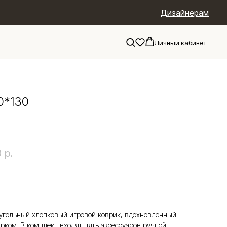
Дизайнерам
Личный кабинет
0*130
0
р.
оугольный хлопковый игровой коврик, вдохновленный
рком. В комплект входят пять аксессуаров ручной