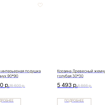
я интерьерная подушка
Корзина Древесный жемч
нух 90*90
голубая 30*30
80
р.
5 493
р.
16 600
р.
6 866
р.
ДРОБНЕЕ
ПОДРОБНЕЕ