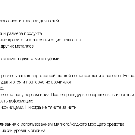
зопасности товаров для детей
а и размера продукта
чные красители и загрязняющие вещества
 других металлов
орзинами, подушками и пуфами
расчесывать ковер жесткой щеткой по направлению волокон. Не вол
о удаляются и повторно не возникают.
ос.
его на полу ворсом вниз. После процедуры соберите пыль и остатки
вать деформацию.
ножницами. Никогда не тяните за нити.
еливания с использованием мягкого/жидкого моющего средства.
 низкий уровень отжима.