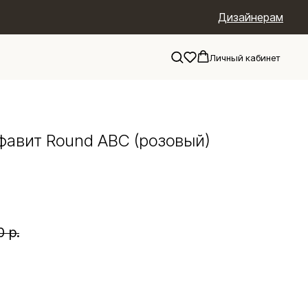
Дизайнерам
Личный кабинет
фавит Round ABC (розовый)
0
р.