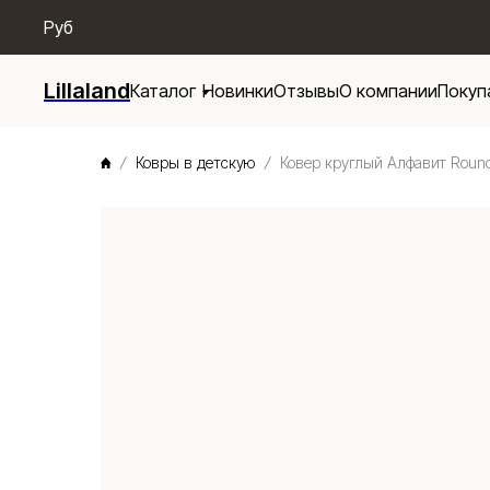
/* Menu base */
Руб
Lillaland
Каталог
Новинки
Отзывы
О компании
Покуп
Ковры в детскую