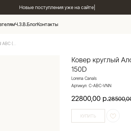
Новые поступления уже на
|
ателям
Ч.З.В.
Блог
Контакты
Ковер круглый Алфавит Round ABC (розовый) 150D
Ковер круглый Ал
150D
Lorena Canals
Артикул:
C-ABC-VNN
22800,00
р.
28500,0
КУПИТЬ