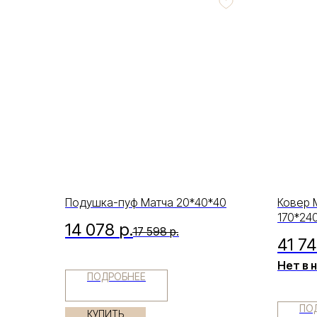
Подушка-пуф Матча 20*40*40
Ковер 
170*24
14 078
р.
17 598
р.
41 7
Нет в 
ПОДРОБНЕЕ
ПО
КУПИТЬ