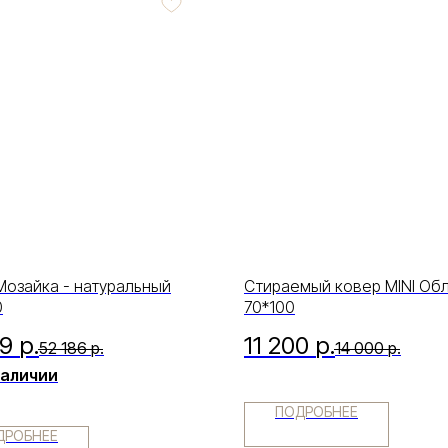
Мозайка - натуральный
Стираемый ковер MINI Об
0
70*100
49
р.
11 200
р.
52 186
р.
14 000
р.
наличии
ПОДРОБНЕЕ
ДРОБНЕЕ