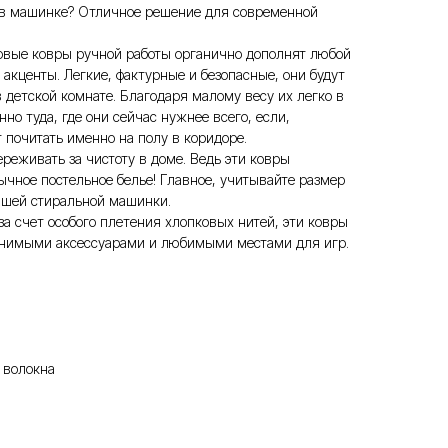
 в машинке? Отличное решение для современной
овые ковры ручной работы органично дополнят любой
 акценты. Легкие, фактурные и безопасные, они будут
в детской комнате. Благодаря малому весу их легко в
о туда, где они сейчас нужнее всего, если,
 почитать именно на полу в коридоре.
ереживать за чистоту в доме. Ведь эти ковры
бычное постельное белье! Главное, учитывайте размер
вашей стиральной машинки.
за счет особого плетения хлопковых нитей, эти ковры
менимыми аксессуарами и любимыми местами для игр.
 волокна