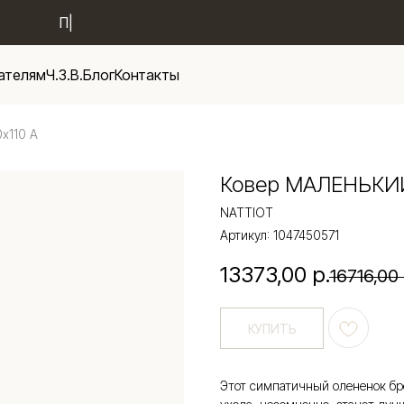
Новые поступ
|
ателям
Ч.З.В.
Блог
Контакты
х110 А
Ковер МАЛЕНЬКИЙ
NATTIOT
Артикул:
1047450571
13373,00
р.
16716,00
КУПИТЬ
Этот симпатичный олененок бре