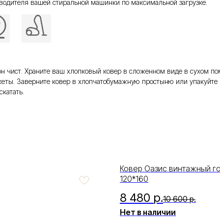
водителя вашей стиральной машинки по максимальной загрузке.
то он чист. Храните ваш хлопковый ковер в сложенном виде в сухом 
еты. Заверните ковер в хлопчатобумажную простыню или упакуйте 
скатать.
Ковер Оазис винтажный г
120*160
8 480
р.
10 600
р.
Нет в наличии