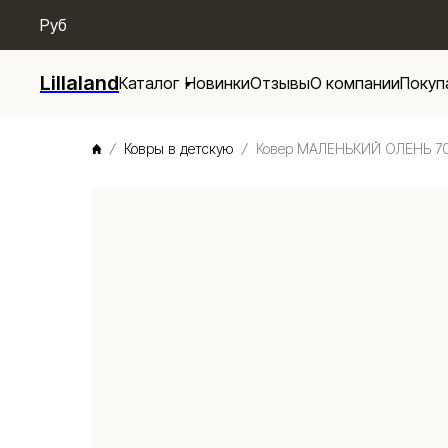
/* Menu base */
Руб
Lillaland
Каталог
Новинки
Отзывы
О компании
Покуп
Ковры в детскую
Ковер МАЛЕНЬКИЙ ОЛЕНЬ 70