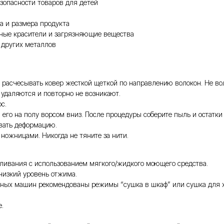
зопасности товаров для детей
а и размера продукта
чные красители и загрязняющие вещества
 других металлов
расчесывать ковер жесткой щеткой по направлению волокон. Не вол
о удаляются и повторно не возникают.
ос.
его на полу ворсом вниз. После процедуры соберите пыль и остатки
вать деформацию.
ножницами. Никогда не тяните за нити.
еливания с использованием мягкого/жидкого моющего средства.
 низкий уровень отжима.
ьных машин рекомендованы режимы “сушка в шкаф” или сушка для хл
.