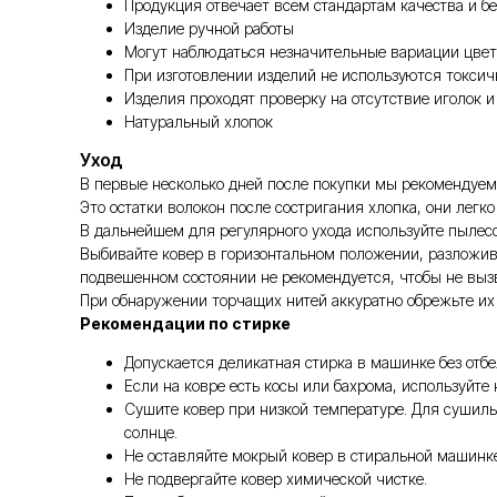
Продукция отвечает всем стандартам качества и бе
Изделие ручной работы
Могут наблюдаться незначительные вариации цвет
При изготовлении изделий не используются токси
Изделия проходят проверку на отсутствие иголок и
Натуральный хлопок
Уход
В первые несколько дней после покупки мы рекомендуем 
Это остатки волокон после состригания хлопка, они легк
В дальнейшем для регулярного ухода используйте пылес
Выбивайте ковер в горизонтальном положении, разложив 
подвешенном состоянии не рекомендуется, чтобы не выз
При обнаружении торчащих нитей аккуратно обрежьте их 
Рекомендации по стирке
Допускается деликатная стирка в машинке без отб
Если на ковре есть косы или бахрома, используйте
Сушите ковер при низкой температуре. Для сушил
солнце.
Не оставляйте мокрый ковер в стиральной машинке
Не подвергайте ковер химической чистке.