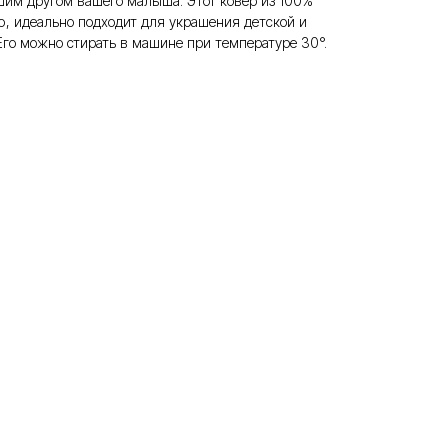
чшим другом вашего малыша. Этот ковер из 100%
ю, идеально подходит для украшения детской и
Его можно стирать в машине при температуре 30°.