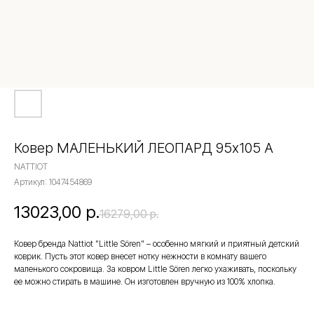
Ковер МАЛЕНЬКИЙ ЛЕОПАРД 95х105 А
NATTIOT
Артикул:
1047454869
13023,00
р.
16279,00
р.
Ковер бренда Nattiot "Little Sören" – особенно мягкий и приятный детский
коврик. Пусть этот ковер внесет нотку нежности в комнату вашего
маленького сокровища. За ковром Little Sören легко ухаживать, поскольку
ее можно стирать в машине. Он изготовлен вручную из 100% хлопка.