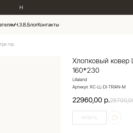
П
|
ателям
Ч.З.В.
Блог
Контакты
Хлопковый ковер Lillaland Кантри горчично-синий 160*230
Хлопковый ковер L
160*230
Lillaland
Артикул:
RC-LL-DI-TRIAN-M
22960,00
р.
28700,0
КУПИТЬ