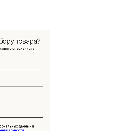
бору товара?
нашего специалиста
рсональных данных в
денциальности