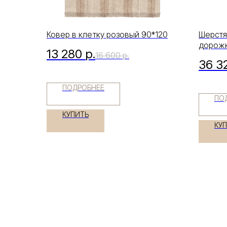
Ковер в клетку розовый 90*120
Шерстя
дорожк
13 280
р.
16 600
р.
80x23
36 3
ПОДРОБНЕЕ
ПО
КУПИТЬ
КУ