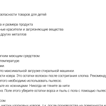
зопасности товаров для детей
а и размера продукта
чные красители и загрязняющие вещества
 других металлов
мягким моющим средством.
температуре.
ми.
 по максимальной загрузке стиральной машинки.
сти ковра. Это остатки волокон после состригания хлопка. Рекомен
этого необходимо использовать пылесос.
те их ножницами. Никогда не тяните за нити.
из. Поле этого уберите остатки ворса и пыль с пола с помощью пыле
сом.
чистки хлопковых ковров, т.к. после производства на поверхности к