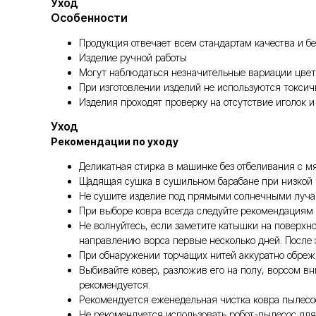
Уход
Особенности
Продукция отвечает всем стандартам качества и бе
Изделие ручной работы
Могут наблюдаться незначительные вариации цвет
При изготовлении изделий не используются токси
Изделия проходят проверку на отсутствие иголок и
Уход
Рекомендации по уходу
Деликатная стирка в машинке без отбеливания с 
Щадящая сушка в сушильном барабане при низкой 
Не сушите изделие под прямыми солнечными луча
При выборе ковра всегда следуйте рекомендациям
Не волнуйтесь, если заметите катышки на поверхно
направлению ворса первые несколько дней. После 
При обнаружении торчащих нитей аккуратно обрежь
Выбивайте ковер, разложив его на полу, ворсом вн
рекомендуется.
Рекомендуется еженедельная чистка ковра пылесо
Не рекомендуется использовать робот-пылесос для 