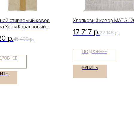
ной стираемый ковер
Хлопковый ковер MATIS 12
а Хром Коралловый
17 717
р.
22 146
р.
0
20
р.
45 400
р.
ПОДРОБНЕЕ
ДРОБНЕЕ
КУПИТЬ
ПИТЬ