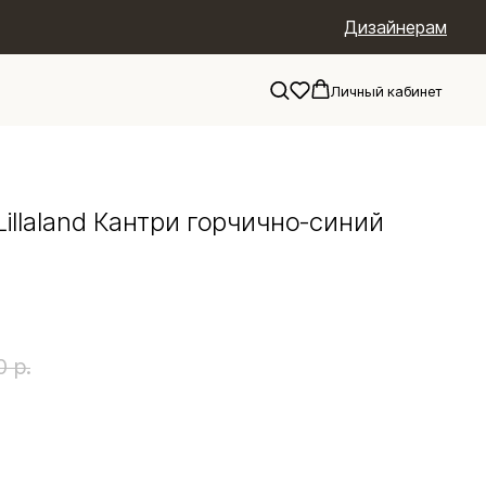
Дизайнерам
Личный кабинет
illaland Кантри горчично-синий
0
р.