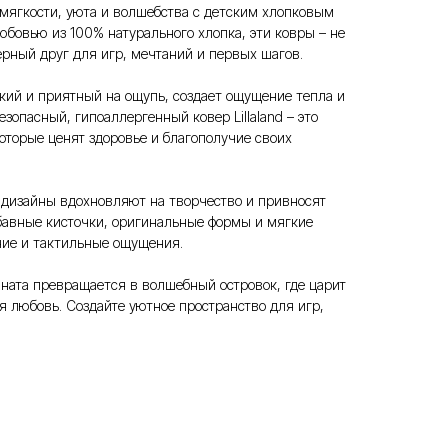
мягкости, уюта и волшебства с детским хлопковым
любовью из 100% натурального хлопка, эти ковры – не
ерный друг для игр, мечтаний и первых шагов.
кий и приятный на ощупь, создает ощущение тепла и
зопасный, гипоаллергенный ковер Lillaland – это
оторые ценят здоровье и благополучие своих
 дизайны вдохновляют на творчество и привносят
абавные кисточки, оригинальные формы и мягкие
ние и тактильные ощущения.
омната превращается в волшебный островок, где царит
я любовь. Создайте уютное пространство для игр,