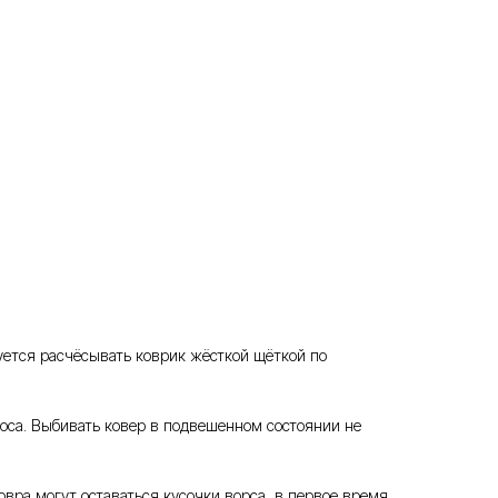
дуется расчёсывать коврик жёсткой щёткой по
соса. Выбивать ковер в подвешенном состоянии не
овра могут оставаться кусочки ворса, в первое время