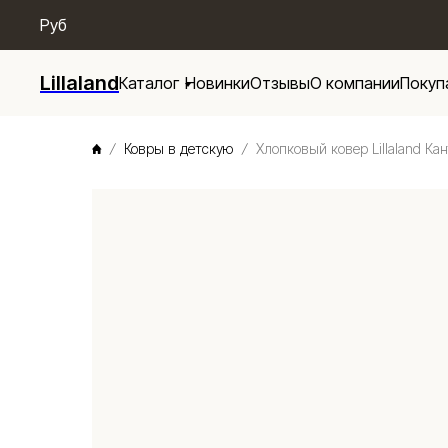
/* Menu base */
Руб
Lillaland
Каталог
Новинки
Отзывы
О компании
Покуп
Ковры в детскую