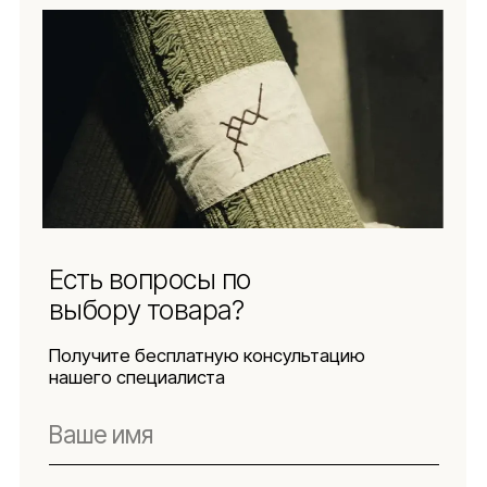
Защита
персональных данных
Использование
файлов куки
Оферта
Реквизиты
Подпишитесь
на новости
Будьте в числе первых, кто узнает о новых
коллекциях, поступлениях и интересных
обзорах товаров для интерьера
Подписаться
Я даю согласие на обработку персональных данных в
соответствии с
политикой конфиденциальности
Lillaland