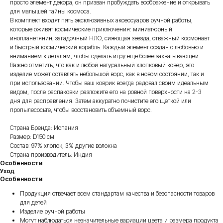
просто элемент декора, он призван пробуждать воображение и открывать
для малышей тайны космоса.
В комплект входят пять эксклюзивных аксессуаров ручной работы,
которые оживят космические приключения: миниатюрный
инопланетянин, загадочный НЛО, сияющая звезда, отважный космонавт
и быстрый космический корабль. Каждый элемент создан с любовью и
вниманием к деталям, чтобы сделать игру еще более захватывающей.
Важно отметить, что как и любой натуральный хлопковый ковер, это
изделие может оставлять небольшой ворс, как в новом состоянии, так и
при использовании. Чтобы ваш коврик всегда радовал своим идеальным
видом, после распаковки разложите его на ровной поверхности на 2-3
дня для расправления. Затем аккуратно почистите его щеткой или
пропылесосьте, чтобы восстановить объемный ворс.
Страна Бренда: Испания
Размер: D150 см
Состав: 97% хлопок, 3% другие волокна
Страна производитель: Индия
Особенности
Уход
Особенности
Продукция отвечает всем стандартам качества и безопасности товаров
для детей
Изделие ручной работы
Могут наблюдаться незначительные вариации цвета и размера продукта