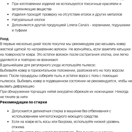
При изготовлении изделий не используются токсичные красители и
загрязняющие вещества
Изделия проходят проверку на отсутствие иголок и других металлов
Натуральный хлопок
Дополняются другой продукцией Lorena Canals - корзинами, подушками
и пуфами
Уход
В первые несколько дней после покупки мы рекомендуем расчесывать ковер
жесткой щеткой по направлению волокон. Не волнуйтесь, если заметите катышки
на поверхности ковра. Это остатки волокон после состригания хлопка, они легко
удаляются и повторно не возникают.
В дальнейшем для регулярного ухода используйте пылесос.
Выбивайте ковер в горизонтальном положении, разложив его на полу ворсом
вниз. После процедуры соберите пыль и остатки ворса с пола с помощью
пылесоса. Выбивать ковер в подвешенном состоянии не рекомендуется, чтобы не
вызвать деформацию.
При обнаружении торчащих нитей аккуратно обрежьте их ножницами. Никогда
не тяните за нити.
Рекомендации по стирке
Допускается деликатная стирка в машинке без отбеливания с
использованием мягкого/жидкого моющего средства.
Если на ковре есть косы или бахрома, используйте низкий уровень
отжима.