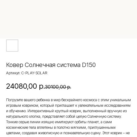
Ковер Солнечная система D150
Артикул:
C-PLAY-SOLAR
24080,00
р.
30100,00
р.
Погрузите вашего ребенка в мир бескрайнего космоса с этим уникальным
игровым ковриком, который приглашает к увлекательным исследованиям
и обучению. Интерактивный круглый коврик, выполненный вручную из
натурального хлопка, представляет собой целую Солнечную систему.
Тонкие серые линии изящно имитируют орбиты планет, а сами
космические тела вплетены в полотно мягкими, приглушенными
цветами, создавая живописную и познавательную сцену. Этот коврик – не