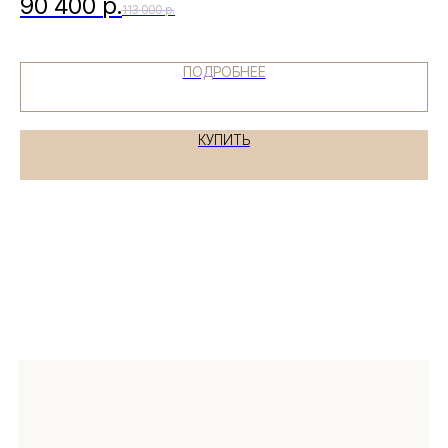
90 400
р.
113 000
р.
ПОДРОБНЕЕ
Я даю согласие на обработку
КУПИТЬ
персональных данных в соответствии с
политикой конфиденциальности
ЗАДАТЬ ВОПРОС
Навигация
Информация
Ч.З.В.
Каталог
Новинки
Обмен и возврат
Отзывы
Доставка и оплата
Рассрочка
О компании