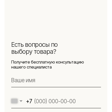
Социальные сети
Документы
Защита
персональных данных
Использование
файлов куки
Оферта
Реквизиты
Подпишитесь
на новости
Будьте в числе первых, кто узнает о новых
коллекциях, поступлениях и интересных
обзорах товаров для интерьера
Подписаться
Я даю согласие на обработку персональных данных в
соответствии с
политикой конфиденциальности