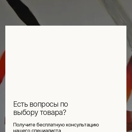
ЗАДАТЬ ВОПРОС
Навигация
Информация
Ч.З.В.
Каталог
Новинки
Обмен и возврат
Отзывы
Доставка и оплата
Рассрочка
О компании
Социальные сети
Документы
Защита
персональных данных
Использование
файлов куки
Оферта