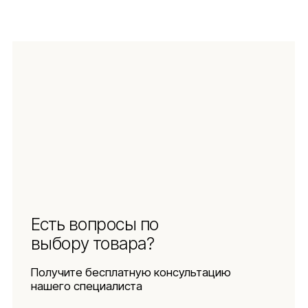
Навигация
Информация
Ч.З.В.
Каталог
Новинки
Обмен и возврат
Отзывы
Доставка и оплата
Рассрочка
О компании
Социальные сети
Документы
Защита
персональных данных
Использование
файлов куки
Оферта