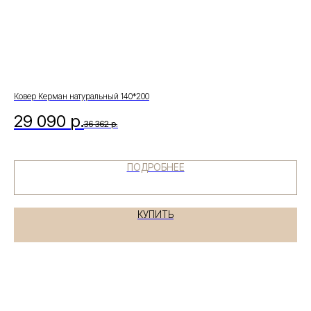
Есть вопросы по
выбору товара?
Получите бесплатную консультацию
нашего специалиста
Ковер Керман натуральный 140*200
29 090
р.
36 362
р.
+7
ПОДРОБНЕЕ
КУПИТЬ
Я даю согласие на обработку
персональных данных в соответствии с
политикой конфиденциальности
ЗАДАТЬ ВОПРОС