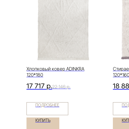
Хлопковый ковер ADINKRA
Стирае
120*180
120*16
17 717
р.
18 8
22 146
р.
ПОДРОБНЕЕ
ПО
КУПИТЬ
КУ