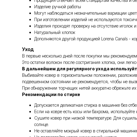
Продукция отвечает всем стандартам качества и бе
Изделие ручной работы
Могут наблюдаться незначительные вариации цвет
При изготовлении изделий не используются токси
Изделия проходят проверку на отсутствие иголок и
Натуральный хлопок
Дополняются другой продукцией Lorena Canals - к
Уход
В первые несколько дней после покупки мы рекомендуем 
Это остатки волокон после состригания хлопка, они легк
В дальнейшем для регулярного ухода используй
Выбивайте ковер в горизонтальном положении, разложив 
подвешенном состоянии не рекомендуется, чтобы не выз
При обнаружении торчащих нитей аккуратно обрежьте их 
Рекомендации по стирке
Допускается деликатная стирка в машинке без отб
Если на ковре есть косы или бахрома, используйте
Сушите ковер при низкой температуре. Для сушил
солнце.
Не оставляйте мокрый ковер в стиральной машинке