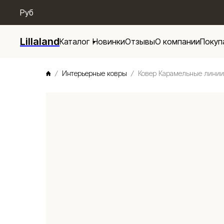
/* Menu base */
Руб
Lillaland
Каталог
Новинки
Отзывы
О компании
Покуп
Интерьерные ковры
Ковер Карамельные линии