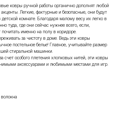
овые ковры ручной работы органично дополнят любой
 акценты. Легкие, фактурные и безопасные, они будут
в детской комнате. Благодаря малому весу их легко в
о туда, где они сейчас нужнее всего, если,
 почитать именно на полу в коридоре.
ереживать за чистоту в доме. Ведь эти ковры
бычное постельное белье! Главное, учитывайте размер
вашей стиральной машинки.
за счет особого плетения хлопковых нитей, эти ковры
менимыми аксессуарами и любимыми местами для игр.
 волокна