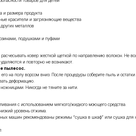
зопасности товаров для детей
а и размера продукта
чные красители и загрязняющие вещества
 других металлов
орзинами, подушками и пуфами
расчесывать ковер жесткой щеткой по направлению волокон. Не вол
о удаляются и повторно не возникают.
те пылесос.
его на полу ворсом вниз. После процедуры соберите пыль и остатки
вать деформацию.
ножницами. Никогда не тяните за нити.
еливания с использованием мягкого/жидкого моющего средства.
 низкий уровень отжима.
ьных машин рекомендованы режимы “сушка в шкаф” или сушка для хл
.