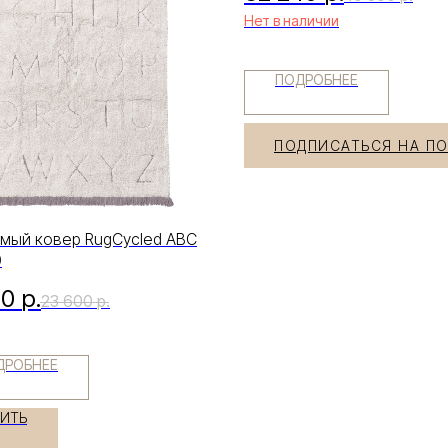
Нет в наличии
ПОДРОБНЕЕ
ПОДПИСАТЬСЯ НА П
мый ковер RugCycled ABC
0
80
р.
23 600
р.
ДРОБНЕЕ
ПИТЬ