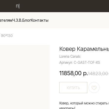
Новые поступле
|
ателям
Ч.З.В.
Блог
Контакты
 90*130
Ковер Карамельн
Lorena Canals
Артикул:
C-GAST-TOF-XS
11858,00
р.
14823,00
КУПИТЬ
Ковер, который можно стирать
квартиры!