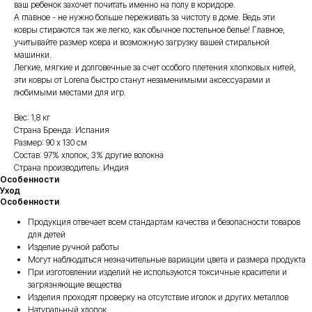
ваш ребенок захочет почитать именно на полу в коридоре.
А главное - не нужно больше переживать за чистоту в доме. Ведь эти
ковры стираются так же легко, как обычное постельное белье! Главное,
учитывайте размер ковра и возможную загрузку вашей стиральной
машинки.
Легкие, мягкие и долговечные за счет особого плетения хлопковых нитей,
эти ковры от Lorena быстро станут незаменимыми аксессуарами и
любимыми местами для игр.
Вес: 1,8 кг
Страна Бренда: Испания
Размер: 90 х 130 см
Состав: 97% хлопок, 3% другие волокна
Страна производитель: Индия
Особенности
Уход
Особенности
Продукция отвечает всем стандартам качества и безопасности товаров
для детей
Изделие ручной работы
Могут наблюдаться незначительные вариации цвета и размера продукта
При изготовлении изделий не используются токсичные красители и
загрязняющие вещества
Изделия проходят проверку на отсутствие иголок и других металлов
Натуральный хлопок