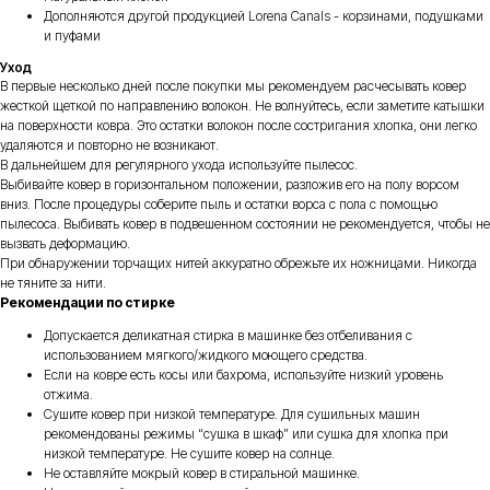
Дополняются другой продукцией Lorena Canals - корзинами, подушками
и пуфами
Уход
В первые несколько дней после покупки мы рекомендуем расчесывать ковер
жесткой щеткой по направлению волокон. Не волнуйтесь, если заметите катышки
на поверхности ковра. Это остатки волокон после состригания хлопка, они легко
удаляются и повторно не возникают.
В дальнейшем для регулярного ухода используйте пылесос.
Выбивайте ковер в горизонтальном положении, разложив его на полу ворсом
вниз. После процедуры соберите пыль и остатки ворса с пола с помощью
пылесоса. Выбивать ковер в подвешенном состоянии не рекомендуется, чтобы не
вызвать деформацию.
При обнаружении торчащих нитей аккуратно обрежьте их ножницами. Никогда
не тяните за нити.
Рекомендации по стирке
Допускается деликатная стирка в машинке без отбеливания с
использованием мягкого/жидкого моющего средства.
Если на ковре есть косы или бахрома, используйте низкий уровень
отжима.
Сушите ковер при низкой температуре. Для сушильных машин
рекомендованы режимы “сушка в шкаф” или сушка для хлопка при
низкой температуре. Не сушите ковер на солнце.
Не оставляйте мокрый ковер в стиральной машинке.