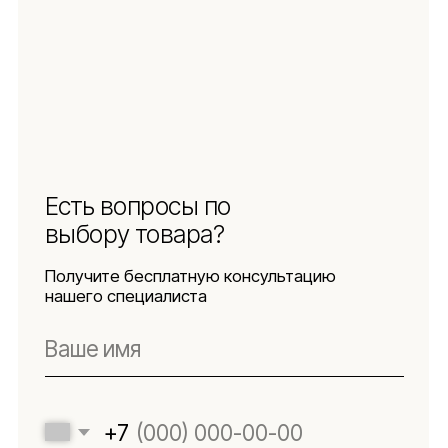
Защита
персональных данных
Использование
файлов куки
Оферта
Реквизиты
Подпишитесь
на новости
Будьте в числе первых, кто узнает о новых
коллекциях, поступлениях и интересных
обзорах товаров для интерьера
Подписаться
Я даю согласие на обработку персональных данных в
соответствии с
политикой конфиденциальности
Lillaland