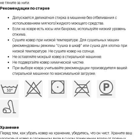
не тяните за нити.
Рекомендации по стирке
Допускается деликатная стирка в машинке без отбеливания с
использованием мягкого/жидкого моющего средства.
Если на ковре есть косы или бахрома, используйте низкий уровень
отжима.
Сушите ковер при низкой температуре. Для сушильных машин
рекомендованы режимы “сушка в шкаф” или сушка для хлопка при
низкой температуре. Не сушите ковер на солнце.
Не оставляйте мокрый ковер в стиральной машинке.
Не подвергайте ковер химической чистке.
При выборе ковра учитывайте рекомендации производителя вашей
стиральной машинки по максимальной загрузке.
Есть вопросы по
выбору товара?
Получите бесплатную консультацию
Хранение
нашего специалиста
Перед тем, как убрать ковер на хранение, убедитесь, что он чист. Храните ваш
хлопковый ковер в сложенном виде в сухом помещении вдали от прямых