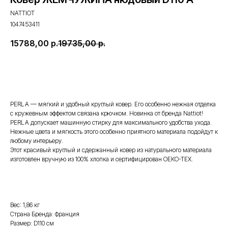
NATTIOT
1047453411
15788,00
р.
19735,00
р.
купить
PERLA — мягкий и удобный круглый ковер. Его особенно нежная отделка
с кружевным эффектом связана крючком. Новинка от бренда Nattiot!
PERLA допускает машинную стирку для максимального удобства ухода.
Нежные цвета и мягкость этого особенно приятного материала подойдут к
любому интерьеру.
Этот красивый круглый и сдержанный ковер из натурального материала
изготовлен вручную из 100% хлопка и сертифицирован OEKO-TEX.
Вес: 1,86 кг
Страна Бренда: Франция
Размер: D110 см