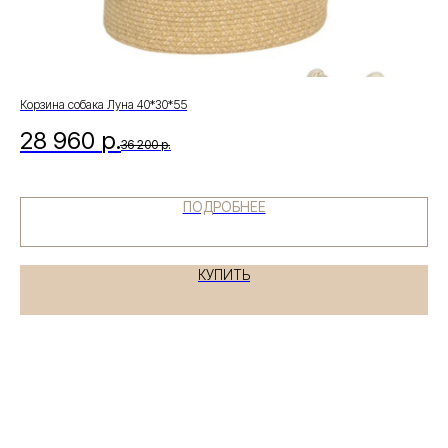
Есть вопросы по
выбору товара?
Получите бесплатную консультацию
нашего специалиста
Корзина собака Луна 40*30*55
28 960
р.
36 200
р.
+7
ПОДРОБНЕЕ
КУПИТЬ
Я даю согласие на обработку
персональных данных в соответствии с
политикой конфиденциальности
ЗАДАТЬ ВОПРОС