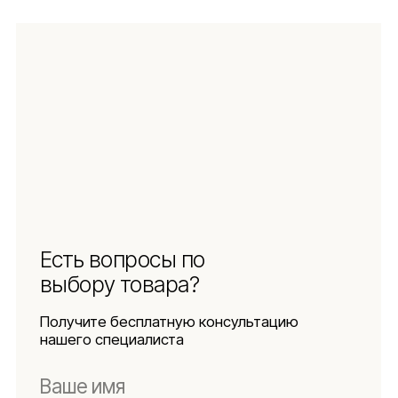
Навигация
Информация
Ч.З.В.
Каталог
Новинки
Обмен и возврат
Отзывы
Доставка и оплата
Рассрочка
О компании
Социальные сети
Документы
Защита
персональных данных
Использование
файлов куки
Оферта
Реквизиты