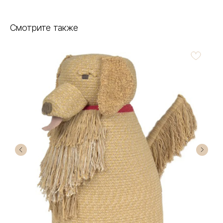
Смотрите также
Пле
4
Не