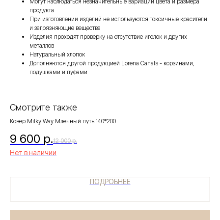
Могут наблюдаться незначительные вариации цвета и размера
продукта
При изготовлении изделий не используются токсичные красители
и загрязняющие вещества
Изделия проходят проверку на отсутствие иголок и других
металлов
Натуральный хлопок
Дополняются другой продукцией Lorena Canals - корзинами,
подушками и пуфами
Смотрите также
Ковер Milky Way Млечный путь 140*200
Ков
9 600
р.
8
12 000
р.
Нет в наличии
Не
ПОДРОБНЕЕ