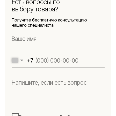
персональных данных
Использование
файлов куки
Оферта
Реквизиты
Подпишитесь
на новости
Будьте в числе первых, кто узнает о новых
коллекциях, поступлениях и интересных
обзорах товаров для интерьера
Подписаться
Я даю согласие на обработку персональных данных в
соответствии с
политикой конфиденциальности
Lillaland