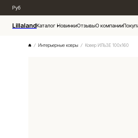
/* Menu base */
Руб
Lillaland
Каталог
Новинки
Отзывы
О компании
Покуп
Интерьерные ковры
Ковер ИЛЬЗЕ 100х160