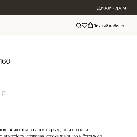
Дизайнерам
Личный кабинет
160
0
р.
олько впишется в ваш интерьер, но и позволит
ю атмосферу, создавая успокаивающую и богемную