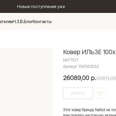
Новые поступления уже на сайте
|
ателям
Ч.З.В.
Блог
Контакты
Ковер ИЛЬЗЕ 100х
NATTIOT
Артикул:
1047452834
26089,00
р.
32611,0
КУПИТЬ
Этот ковер бренда Nattiot не т
вам придать настоящую модну