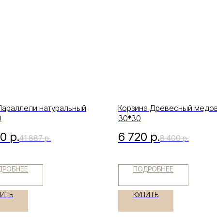
Параллели натуральный
Корзина Древесный медо
0
30*30
10
р.
6 720
р.
41 887
р.
8 400
р.
ДРОБНЕЕ
ПОДРОБНЕЕ
ПИТЬ
КУПИТЬ