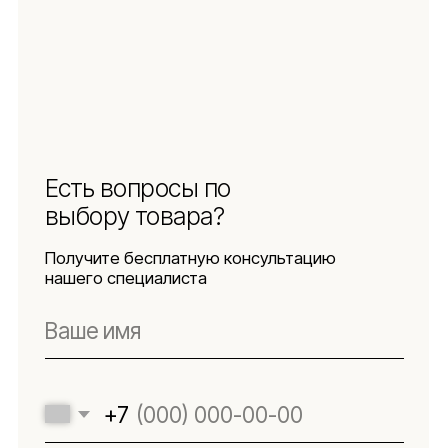
персональных данных
Использование
файлов куки
Оферта
Реквизиты
Подпишитесь
на новости
Будьте в числе первых, кто узнает о новых
коллекциях, поступлениях и интересных
обзорах товаров для интерьера
Подписаться
Я даю согласие на обработку персональных данных в
соответствии с
политикой конфиденциальности
Lillaland