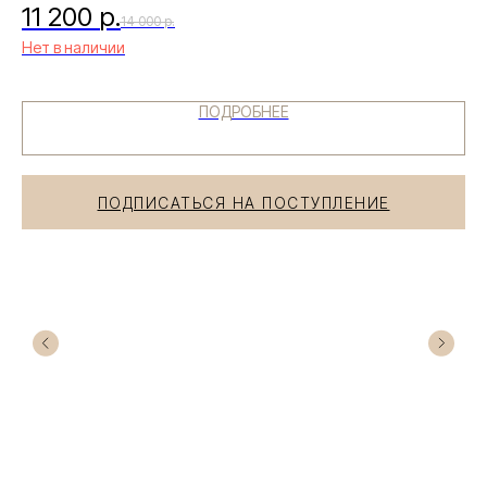
11 200
р.
14 000
р.
Нет в наличии
ПОДРОБНЕЕ
Есть вопросы по
выбору товара?
Получите бесплатную консультацию
ПОДПИСАТЬСЯ НА ПОСТУПЛЕНИЕ
нашего специалиста
+7