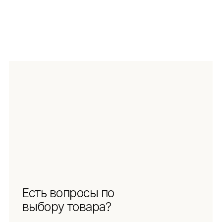
ЗАДАТЬ ВОПРОС
Навигация
Информация
Ч.З.В.
Каталог
Новинки
Обмен и возврат
Отзывы
Доставка и оплата
Рассрочка
О компании
Социальные сети
Документы
Защита
персональных данных
Использование