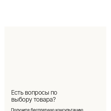
ЗАДАТЬ ВОПРОС
Навигация
Информация
Ч.З.В.
Каталог
Новинки
Обмен и возврат
Отзывы
Доставка и оплата
Рассрочка
О компании
Социальные сети
Документы
Защита
персональных данных
Использование
файлов куки