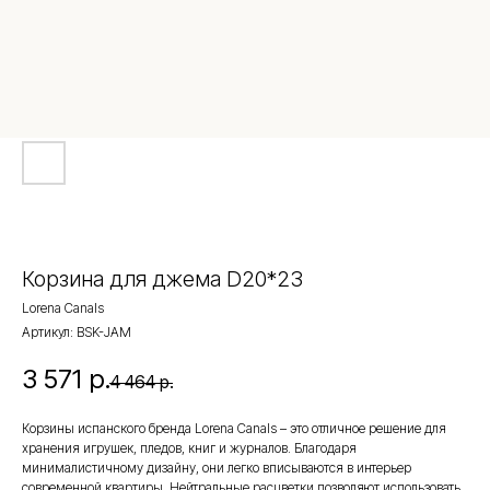
Корзина для джема D20*23
Lorena Canals
Артикул:
BSK-JAM
3 571
р.
4 464
р.
Корзины испанского бренда Lorena Canals – это отличное решение для
хранения игрушек, пледов, книг и журналов. Благодаря
минималистичному дизайну, они легко вписываются в интерьер
современной квартиры. Нейтральные расцветки позволяют использовать