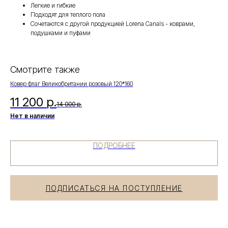
Легкие и гибкие
Подходят для теплого пола
Сочетаются с другой продукцией Lorena Canals - коврами,
подушками и пуфами
Смотрите также
Ковер Флаг Великобритании розовый 120*160
Под
11 200
р.
2
14 000
р.
Нет в наличии
Не
ПОДРОБНЕЕ
ПОДПИСАТЬСЯ НА ПОСТУПЛЕНИЕ