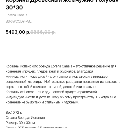
30*30
Lorena Canals
BSK-WOODY-PBL
5493,00
р.
6866,00
р.
купить
Корзины испанского бренда Lorena Canals – это отличное решение для
хранения игрушек, пледов, книг и журналов. Благодаря
минималистичному дизайну, они легко вписываются в интерьер
современной квартиры. Нейтральные расцветки позволяют использовать
корзины в любой комнате: гостиной, детской или спальне.
Корзины от Lorena - еще один способ придать практичной
индивидуальности и уюта вашему жилому пространству. Никогда еще
хранение не было таким стильным и удобным.
Вес: 0,72 кг
Страна Бренда: Испания
Размер: 30 х 30 см
Состав: 97% хлопок, 3% другие волокна