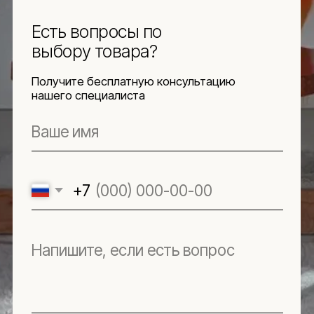
Навигация
Информация
Ч.З.В.
Каталог
Новинки
Обмен и возврат
Отзывы
Доставка и оплата
Рассрочка
О компании
Социальные сети
Документы
Защита
персональных данных
Использование
файлов куки
Оферта
Реквизиты
Подпишитесь
на новости