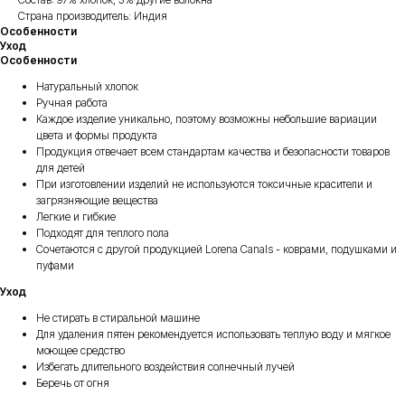
Страна производитель: Индия
Особенности
Уход
Особенности
Натуральный хлопок
Ручная работа
Каждое изделие уникально, поэтому возможны небольшие вариации
цвета и формы продукта
Продукция отвечает всем стандартам качества и безопасности товаров
для детей
При изготовлении изделий не используются токсичные красители и
загрязняющие вещества
Легкие и гибкие
Подходят для теплого пола
Сочетаются с другой продукцией Lorena Canals - коврами, подушками и
пуфами
Уход
Не стирать в стиральной машине
Для удаления пятен рекомендуется использовать теплую воду и мягкое
моющее средство
Избегать длительного воздействия солнечный лучей
Есть вопросы по
Беречь от огня
выбору товара?