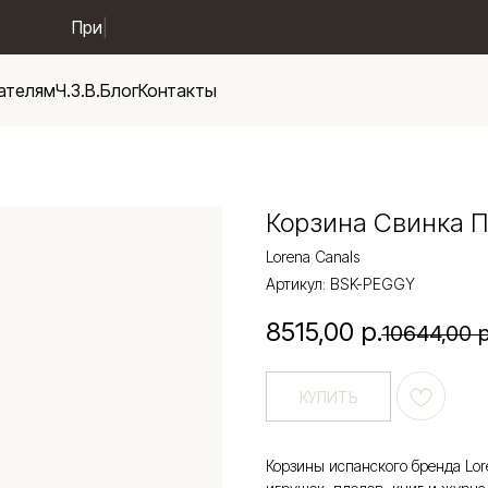
Новые посту
|
ателям
Ч.З.В.
Блог
Контакты
Корзина Свинка П
Lorena Canals
Артикул:
BSK-PEGGY
8515,00
р.
10644,00
р
КУПИТЬ
Корзины испанского бренда Lor