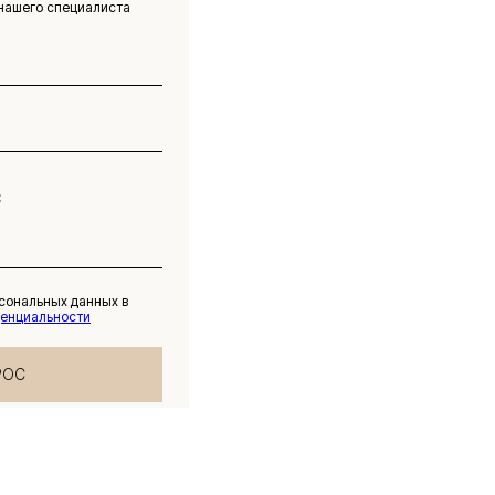
нашего специалиста
рсональных данных в
денциальности
РОС