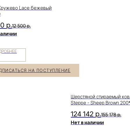
Кружево Lace бежевый
0
00
р.
12 500
р.
наличии
ДРОБНЕЕ
ДПИСАТЬСЯ НА ПОСТУПЛЕНИЕ
Шерстяной стираемый ко
Steppe - Sheep Brown 200
124 142
р.
155 178
р.
Нет в наличии