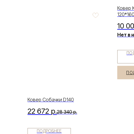
Ковер 
120*16
10 0
Нет в 
ПО
ПО
Ковер Собачки D140
22 672
р.
28 340
р.
ПОДРОБНЕЕ