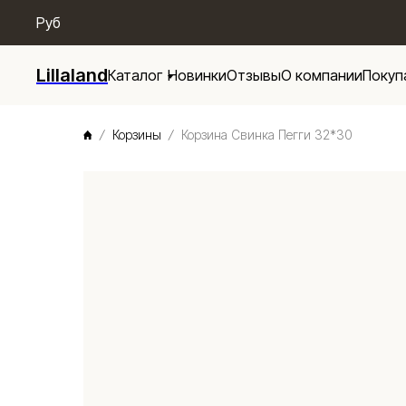
/* Menu base */
Руб
Lillaland
Каталог
Новинки
Отзывы
О компании
Покуп
Корзины
Корзина Свинка Пегги 32*30