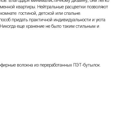
алов. Благодаря минималистичному дизайну, они легко
еменной квартиры. Нейтральные расцветки позволяют
комнате: гостиной, детской или спальне.
способ придать практичной индивидуальности и уюта
Никогда еще хранение не было таким стильным и
эфирные волокна из переработанных ПЭТ-бутылок.