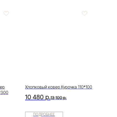
вер
Хлопковый ковер Курочка 110*100
*300
10 480
р.
13 100
р.
ПОДРОБНЕЕ